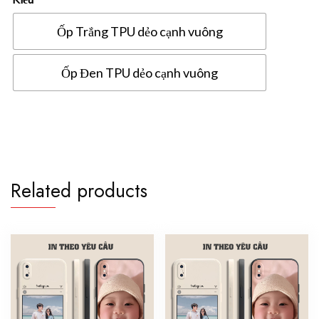
Ốp Trắng TPU dẻo cạnh vuông
Ốp Đen TPU dẻo cạnh vuông
Ốp
lưng
Xiaomi
Redmi
7A
Related products
in
hình
theo
yêu
cầu
quantity