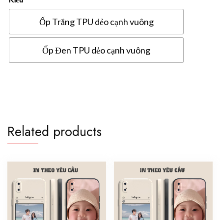
Ốp Trắng TPU dẻo cạnh vuông
Ốp Đen TPU dẻo cạnh vuông
ốp
lưng
iphone
8
plus
Related products
in
hình
theo
yêu
cầu
quantity