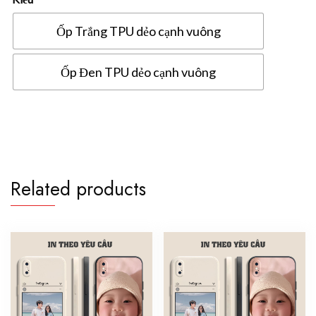
Ốp Trắng TPU dẻo cạnh vuông
Ốp Đen TPU dẻo cạnh vuông
Ốp
lưng
Samsung
M13
in
Related products
hình
theo
yêu
cầu
quantity