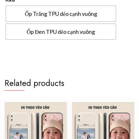
Ốp Trắng TPU dẻo cạnh vuông
Ốp Đen TPU dẻo cạnh vuông
Ốp
lưng
Oppo
F17
Pro
Related products
in
hình
theo
yêu
cầu
quantity