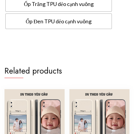
Ốp Trắng TPU dẻo cạnh vuông
Ốp Đen TPU dẻo cạnh vuông
Ốp
lưng
Oppo
A94
in
Related products
hình
theo
yêu
cầu
quantity