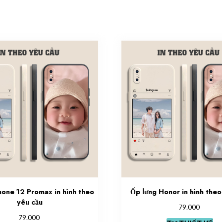
hone 12 Promax in hình theo
Ốp lưng Honor in hình theo
yêu cầu
79.000
79.000
Th