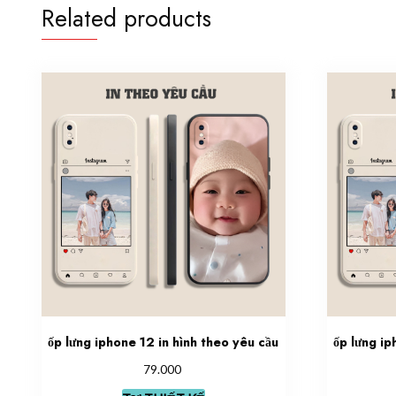
Related products
ốp lưng iphone 12 in hình theo yêu cầu
ốp lưng ip
79.000
This