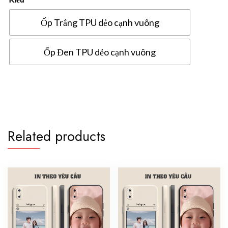
Ốp Trắng TPU dẻo cạnh vuông
Ốp Đen TPU dẻo cạnh vuông
Ốp
lưng
Xiaomi
Redmi
Note
Related products
11
Pro
5G
in
hình
theo
yêu
cầu