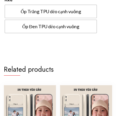
Ốp Trắng TPU dẻo cạnh vuông
Ốp Đen TPU dẻo cạnh vuông
Ốp
lưng
Xiaomi
Redmi
Note
Related products
10
Pro
4G
in
hình
theo
yêu
cầu