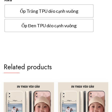
Ốp Trắng TPU dẻo cạnh vuông
Ốp Đen TPU dẻo cạnh vuông
Ốp
lưng
Vivo
Z3
/
Related products
Z3i
/
1806
in
hình
theo
yêu
cầu