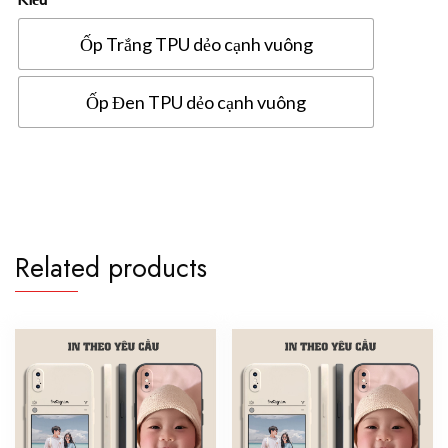
Ốp Trắng TPU dẻo cạnh vuông
Ốp Đen TPU dẻo cạnh vuông
Ốp
lưng
Vivo
V29E
5G
Related products
in
hình
theo
yêu
cầu
quantity