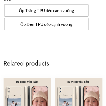
Ốp Trắng TPU dẻo cạnh vuông
Ốp Đen TPU dẻo cạnh vuông
Ốp
lưng
Samsung
A04S
in
Related products
hình
theo
yêu
cầu
quantity