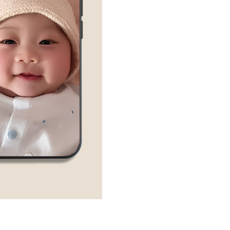
Ốp
lưng
Oppo
Reno
4
in
hình
theo
yêu
cầu
quantity