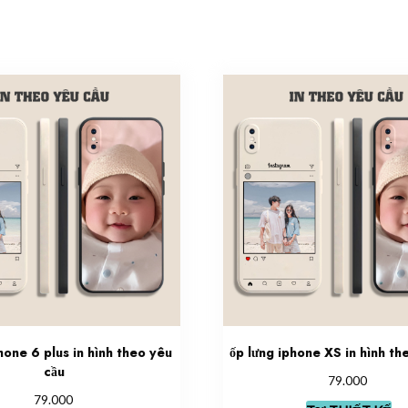
hone 6 plus in hình theo yêu
ốp lưng iphone XS in hình th
cầu
79.000
79.000
Th