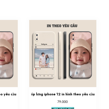
eo yêu cầu
ốp lưng iphone 12 in hình theo yêu cầu
79.000
is
This