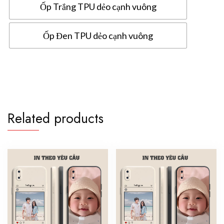
Ốp Trắng TPU dẻo cạnh vuông
Ốp Đen TPU dẻo cạnh vuông
Ốp
lưng
Oppo
A15S
in
Related products
hình
theo
yêu
cầu
quantity